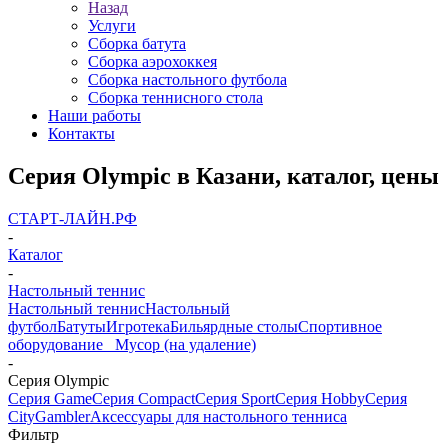
Назад
Услуги
Сборка батута
Сборка аэрохоккея
Сборка настольного футбола
Сборка теннисного стола
Наши работы
Контакты
Серия Olympic в Казани, каталог, цены
СТАРТ-ЛАЙН.РФ
-
Каталог
-
Настольный теннис
Настольный теннис
Настольный
футбол
Батуты
Игротека
Бильярдные столы
Спортивное
оборудование
_ Мусор (на удаление)
-
Серия Olympic
Серия Game
Серия Compact
Серия Sport
Серия Hobby
Серия
City
Gambler
Аксессуары для настольного тенниса
Фильтр