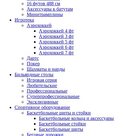
16 футов 488 см
Аксессуары к батутам
Минитрамплины
Игротека
Аэрохоккей
Аэрохоккей 4 фт
Аэрохоккей 3 фт
Аэрохоккей 5 фт
Аэрохоккей 6 фт
Аэрохоккей 7 фт
Дартс
Покер
Шахматы и нарды
Бильярдные столы
Игровая серия
Любительские
Профессиональные
Суперпрофессиональные
Эксклюзивные
Спортивное оборудование
Баскетбольные щиты и стойки
Баскетбольные кольца и аксессуары
Баскетбольные стойки
Баскетбольные щиты
Беговые дорожки