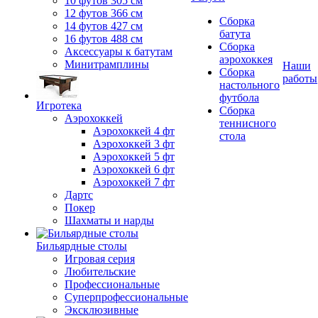
10 футов 305 см
12 футов 366 см
Сборка
14 футов 427 см
батута
16 футов 488 см
Сборка
Аксессуары к батутам
аэрохоккея
Минитрамплины
Наши
Сборка
работы
настольного
футбола
Игротека
Сборка
Аэрохоккей
теннисного
Аэрохоккей 4 фт
стола
Аэрохоккей 3 фт
Аэрохоккей 5 фт
Аэрохоккей 6 фт
Аэрохоккей 7 фт
Дартс
Покер
Шахматы и нарды
Бильярдные столы
Игровая серия
Любительские
Профессиональные
Суперпрофессиональные
Эксклюзивные