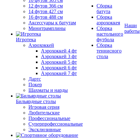
10 футов 305 см
12 футов 366 см
Сборка
14 футов 427 см
батута
16 футов 488 см
Сборка
Аксессуары к батутам
аэрохоккея
Наши
Минитрамплины
Сборка
работы
настольного
Игротека
футбола
Аэрохоккей
Сборка
Аэрохоккей 4 фт
теннисного
Аэрохоккей 3 фт
стола
Аэрохоккей 5 фт
Аэрохоккей 6 фт
Аэрохоккей 7 фт
Дартс
Покер
Шахматы и нарды
Бильярдные столы
Игровая серия
Любительские
Профессиональные
Суперпрофессиональные
Эксклюзивные