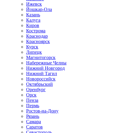
Ижевск
Йошкар-Ола
Казань
Калуга
Киров
Кострома
Краснодар
Красноярск
Курск
Липецк
Магнитогорск
Набережные Челны
Нижний Новгород
Нижний Тагил
Новороссийск
Октябрьский
Оренбург
Орск
Пенза
Пермь
Ростов-на-Дону
Рязань
Самара
Саратов
Севастополь