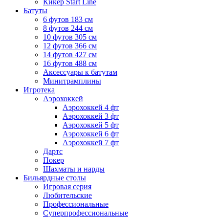
Кикер Start Line
Батуты
6 футов 183 см
8 футов 244 см
10 футов 305 см
12 футов 366 см
14 футов 427 см
16 футов 488 см
Аксессуары к батутам
Минитрамплины
Игротека
Аэрохоккей
Аэрохоккей 4 фт
Аэрохоккей 3 фт
Аэрохоккей 5 фт
Аэрохоккей 6 фт
Аэрохоккей 7 фт
Дартс
Покер
Шахматы и нарды
Бильярдные столы
Игровая серия
Любительские
Профессиональные
Суперпрофессиональные