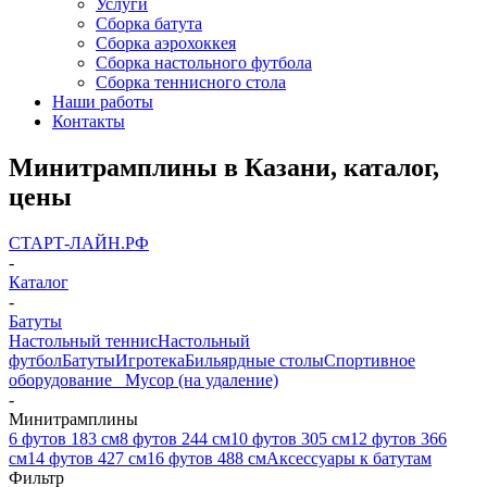
Услуги
Сборка батута
Сборка аэрохоккея
Сборка настольного футбола
Сборка теннисного стола
Наши работы
Контакты
Минитрамплины в Казани, каталог,
цены
СТАРТ-ЛАЙН.РФ
-
Каталог
-
Батуты
Настольный теннис
Настольный
футбол
Батуты
Игротека
Бильярдные столы
Спортивное
оборудование
_ Мусор (на удаление)
-
Минитрамплины
6 футов 183 см
8 футов 244 см
10 футов 305 см
12 футов 366
см
14 футов 427 см
16 футов 488 см
Аксессуары к батутам
Фильтр