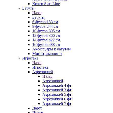
Кикер Start Line
Батуты
Назад
Батуты
6 футов 183 см
8 футов 244 см
10 футов 305 см
12 футов 366 см
14 футов 427 см
16 футов 488 см
Аксессуары к батутам
Минитрамплины
Игротека
Назад
Игротека
Аэрохоккей
Назад
Аэрохоккей
Аэрохоккей 4 фт
Аэрохоккей 3 фт
Аэрохоккей 5 фт
Аэрохоккей 6 фт
Аэрохоккей 7 фт
Дартс
Покер