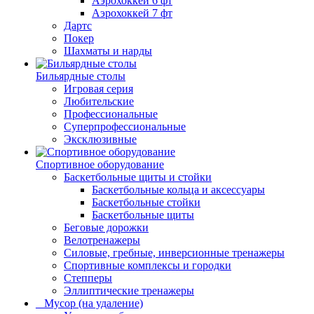
Аэрохоккей 6 фт
Аэрохоккей 7 фт
Дартс
Покер
Шахматы и нарды
Бильярдные столы
Игровая серия
Любительские
Профессиональные
Суперпрофессиональные
Эксклюзивные
Спортивное оборудование
Баскетбольные щиты и стойки
Баскетбольные кольца и аксессуары
Баскетбольные стойки
Баскетбольные щиты
Беговые дорожки
Велотренажеры
Силовые, гребные, инверсионные тренажеры
Спортивные комплексы и городки
Степперы
Эллиптические тренажеры
_ Мусор (на удаление)