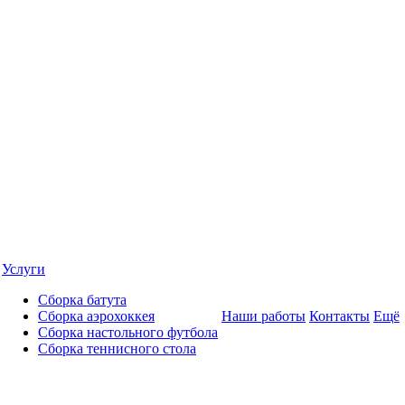
Услуги
Сборка батута
Сборка аэрохоккея
Наши работы
Контакты
Ещё
Сборка настольного футбола
Сборка теннисного стола