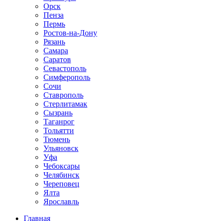
Орск
Пенза
Пермь
Ростов-на-Дону
Рязань
Самара
Саратов
Севастополь
Симферополь
Сочи
Ставрополь
Стерлитамак
Сызрань
Таганрог
Тольятти
Тюмень
Ульяновск
Уфа
Чебоксары
Челябинск
Череповец
Ялта
Ярославль
Главная